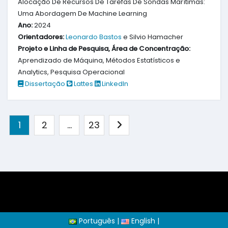
Alocação De Recursos De Tarefas De Sondas Marítimas:
Uma Abordagem De Machine Learning
Ano:
2024
Orientadores:
Leonardo Bastos
e Silvio Hamacher
Projeto e Linha de Pesquisa, Área de Concentração:
Aprendizado de Máquina, Métodos Estatísticos e
Analytics, Pesquisa Operacional
Dissertação
Lattes
LinkedIn
Paginação
1
2
…
23
de
posts
Português
|
English
|